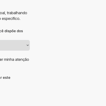
oal, trabalhando
 específico.
cê dispõe dos
er minha atenção
r este